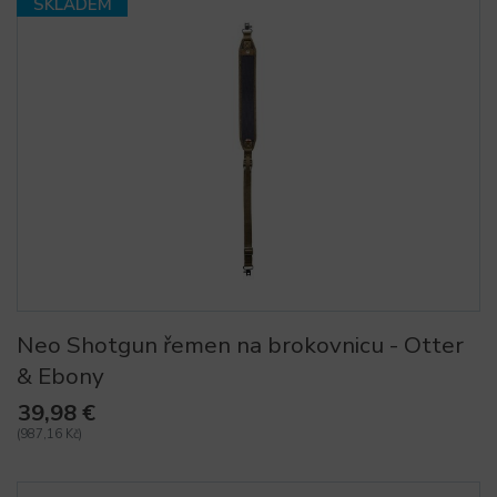
SKLADEM
Neo Shotgun řemen na brokovnicu - Otter
& Ebony
39,98 €
(987,16 Kč)