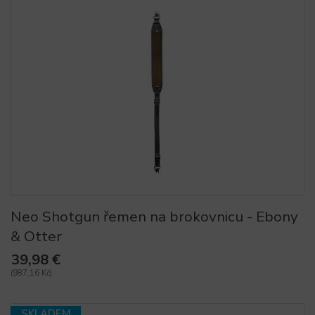
Neo Shotgun řemen na brokovnicu - Ebony
& Otter
39,98 €
(987,16 Kč)
SKLADEM