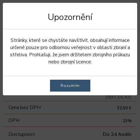
Upozornění
Úvod
Doplnky
Řemen na pušku
Neo Shotgun řemen na pušku - Green
Stránky, které se chystáte navštívit, obsahují informace
určené pouze pro odbornou veřejnost v oblasti zbraní a
Neo Shotgun řemen na
střeliva. Prohlašuji, že jsem držitelem zbrojního průkazu
nebo zbrojní licence.
pušku - Green
Rozumím
39,98 €
Vaše cena
(987,16 Kč)
Cena bez DPH
32,50 €
DPH
23%
Dostupnost
Do 24 hodín