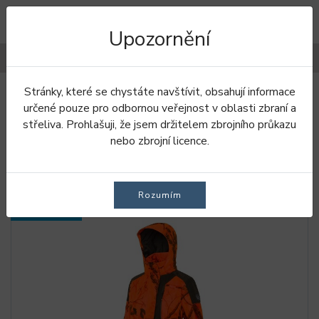
Upozornění
Filtry
Stránky, které se chystáte navštívit, obsahují informace
Úvod
Kabáty
Dámské kabáty
určené pouze pro odbornou veřejnost v oblasti zbraní a
střeliva. Prohlašuji, že jsem držitelem zbrojního průkazu
DÁMSKÉ KABÁTY
nebo zbrojní licence.
Rozumím
SKLADEM