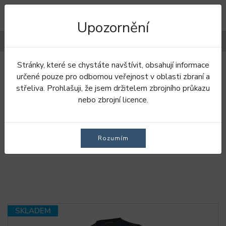
Upozornění
Filtry
Stránky, které se chystáte navštívit, obsahují informace
Úvod
Oblečení
Trička
určené pouze pro odbornou veřejnost v oblasti zbraní a
střeliva. Prohlašuji, že jsem držitelem zbrojního průkazu
TRIČKA
nebo zbrojní licence.
Pánské trička
Dámské trička
Rozumím
SKLADEM