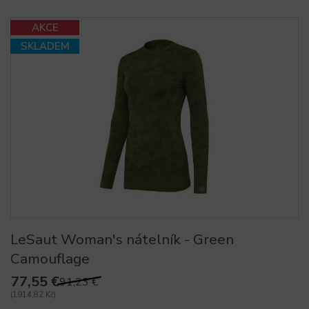
AKCE
SKLADEM
LeSaut Woman's nátelník - Green
Camouflage
77,55 €
91,23 €
(1914,82 Kč)