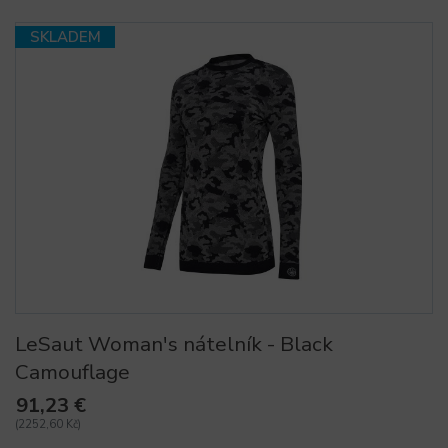
SKLADEM
LeSaut Woman's nátelník - Black
Camouflage
91,23 €
(2252,60 Kč)