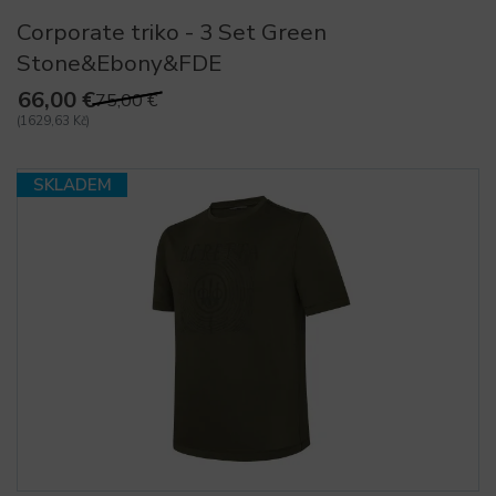
Corporate triko - 3 Set Green
Stone&Ebony&FDE
66,00 €
75,00 €
(1629,63 Kč)
SKLADEM