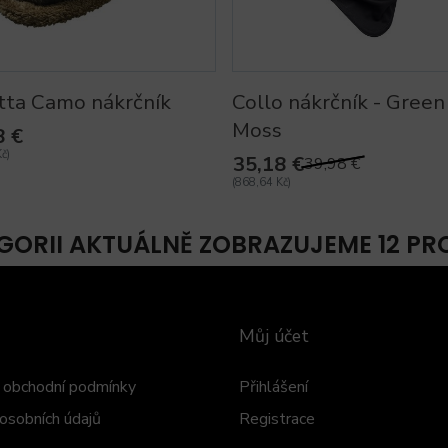
tta Camo nákrčník
Collo nákrčník - Green
Moss
8 €
č)
35,18 €
39,98 €
(868,64 Kč)
GORII AKTUÁLNĚ ZOBRAZUJEME 12 P
Můj účet
obchodní podmínky
Přihlášení
osobních údajů
Registrace