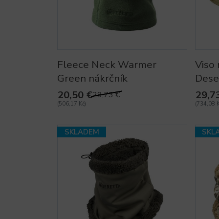
Fleece Neck Warmer
Viso 
Green nákrčník
Dese
20,50 €
29,7
29,73 €
(506,17 Kč)
(734,08 K
SKLADEM
SKL