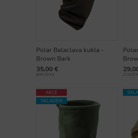
Polar Balaclava kukla -
Polar
Brown Bark
Brow
35,00 €
29,0
(864,20 Kč)
(716,05 K
AKCE
SKL
SKLADEM