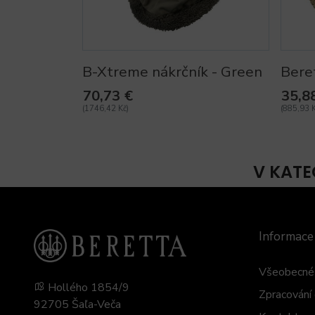
B-Xtreme nákrčník - Green
Bere
70,73 €
35,8
(1746,42 Kč)
(885,93 K
V KATE
Informace
Všeobecné 
Hollého 1854/9
Zpracování 
92705 Šaľa-Veča