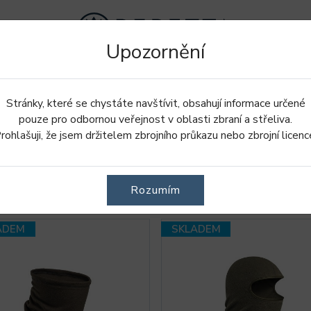
Upozornění
Doplnky
Oblečení
Obuv
Stránky, které se chystáte navštívit, obsahují informace určené
pouze pro odbornou veřejnost v oblasti zbraní a střeliva.
rohlašuji, že jsem držitelem zbrojního průkazu nebo zbrojní licenc
Ý ROZSAH
Rozumím
ADEM
SKLADEM