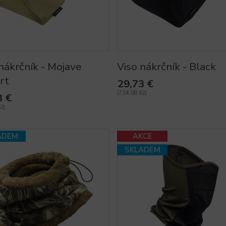
nákrčník - Mojave
Viso nákrčník - Black
rt
29,73 €
(734,08 Kč)
3 €
č)
ADEM
AKCE
SKLADEM