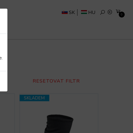
SK
HU
0
e.
RESETOVAT FILTR
SKLADEM