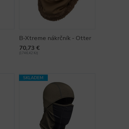
B-Xtreme nákrčník - Otter
70,73 €
(1746,42 Kč)
SKLADEM