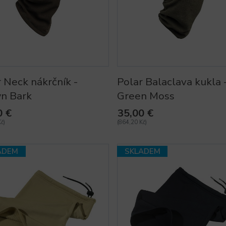
 Neck nákrčník -
Polar Balaclava kukla 
n Bark
Green Moss
0 €
35,00 €
č)
(864,20 Kč)
ADEM
SKLADEM