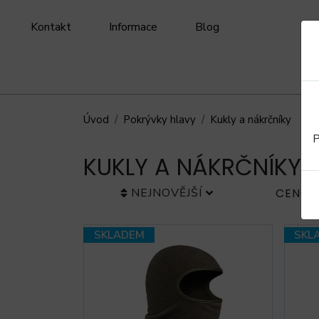
Kontakt
Informace
Blog
Úvod
Pokrývky hlavy
Kukly a nákrčníky
P
KUKLY A NÁKRČNÍKY
NEJNOVĚJŠÍ
CENOV
SKLADEM
SKL