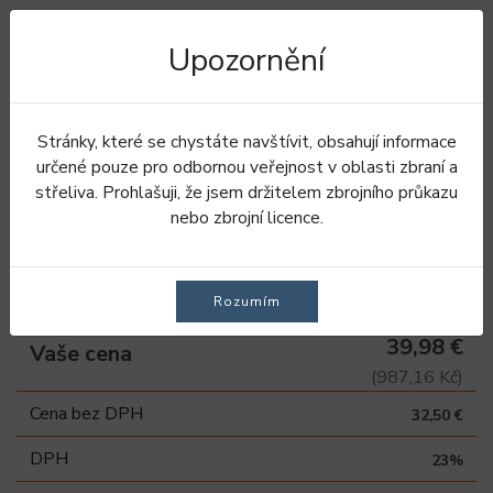
Upozornění
Úvod
Doplnky
Řemen na pušku
Neo Shotgun řemen na brokovnicu - Otter & Ebony
Stránky, které se chystáte navštívit, obsahují informace
určené pouze pro odbornou veřejnost v oblasti zbraní a
Neo Shotgun řemen na
střeliva. Prohlašuji, že jsem držitelem zbrojního průkazu
nebo zbrojní licence.
brokovnicu - Otter &
Ebony
Rozumím
39,98 €
Vaše cena
(987,16 Kč)
Cena bez DPH
32,50 €
DPH
23%