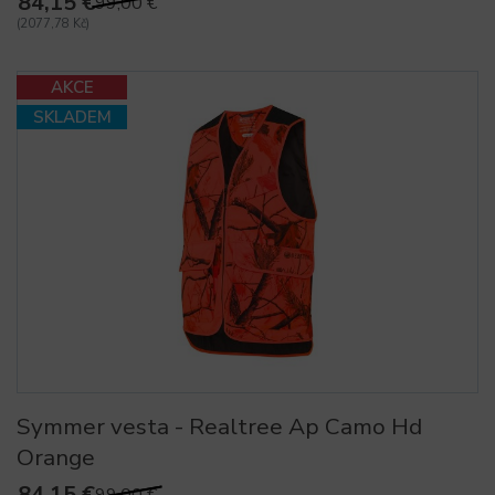
84,15 €
99,00 €
(2077,78 Kč)
AKCE
SKLADEM
Symmer vesta - Realtree Ap Camo Hd
Orange
84,15 €
99,00 €