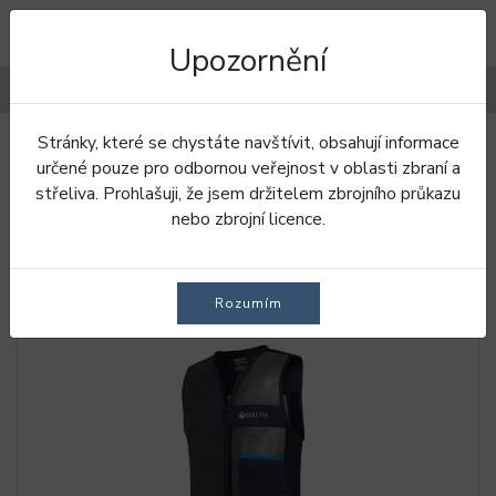
Upozornění
Filtry
Stránky, které se chystáte navštívit, obsahují informace
Úvod
Vesty
Pánské vesty
určené pouze pro odbornou veřejnost v oblasti zbraní a
střeliva. Prohlašuji, že jsem držitelem zbrojního průkazu
PÁNSKÉ VESTY
nebo zbrojní licence.
Rozumím