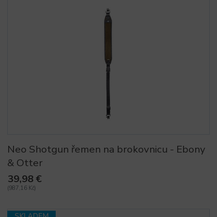
Neo Shotgun řemen na brokovnicu - Ebony
& Otter
39,98 €
(987,16 Kč)
SKLADEM