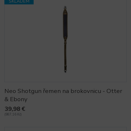
SKLADEM
Neo Shotgun řemen na brokovnicu - Otter
& Ebony
39,98 €
(987,16 Kč)