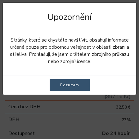
Upozornění
Úvod
Doplnky
Řemen na pušku
Neo Shotgun řemen na pušku - Coffee
Stránky, které se chystáte navštívit, obsahují informace
určené pouze pro odbornou veřejnost v oblasti zbraní a
Neo Shotgun řemen na
střeliva. Prohlašuji, že jsem držitelem zbrojního průkazu
nebo zbrojní licence.
pušku - Coffee
Rozumím
39,98 €
Vaše cena
(987,16 Kč)
Cena bez DPH
32,50 €
DPH
23%
Dostupnost
Do 24 hodín