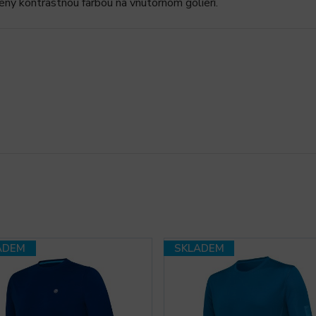
čený kontrastnou farbou na vnútornom golieri.
ADEM
SKLADEM