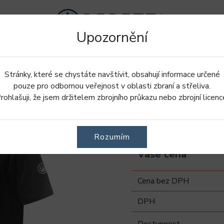
Upozornění
Doplnky
Oblečení
Obuv
Stránky, které se chystáte navštívit, obsahují informace určené
etta Team SS triko - Black
pouze pro odbornou veřejnost v oblasti zbraní a střeliva.
rohlašuji, že jsem držitelem zbrojního průkazu nebo zbrojní licenc
Beretta Tea
Rozumím
Vaše cena
Cena bez DPH
DPH
Dostupnost