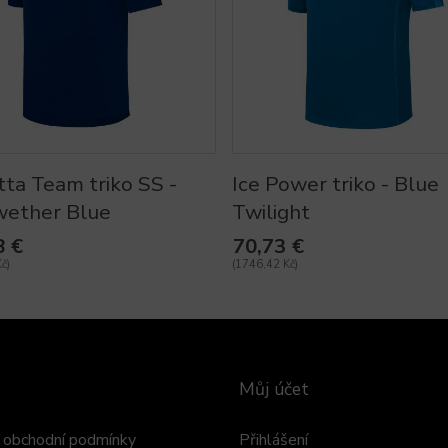
ta Team triko SS -
Ice Power triko - Blue
wether Blue
Twilight
8 €
70,73 €
č)
(1746,42 Kč)
Můj účet
obchodní podmínky
Přihlášení