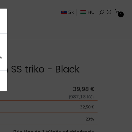
SK
HU
0
e.
m SS triko - Black
39,98 €
(987,16 Kč)
32,50 €
23%
Približne do 1 týždňa od objednania