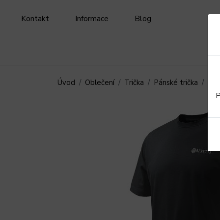
Kontakt
Informace
Blog
Úvod
Oblečení
Trička
Pánské trička
Ber
P