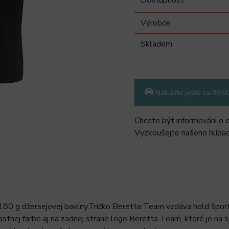
Výrobce
Skladem
Nakupte ještě za 99,0
Chcete být informováni o 
Vyzkoušejte našeho hlídac
180 g džersejovej bavlny.Tričko Beretta Team vzdáva hold špor
stnej farbe aj na zadnej strane logo Beretta Team, ktoré je na s