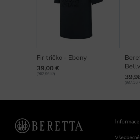
Fir tričko - Ebony
Beret
Bell
39,00 €
(962,96 Kč)
39,9
(987,16 K
Informace
Všeobecné 