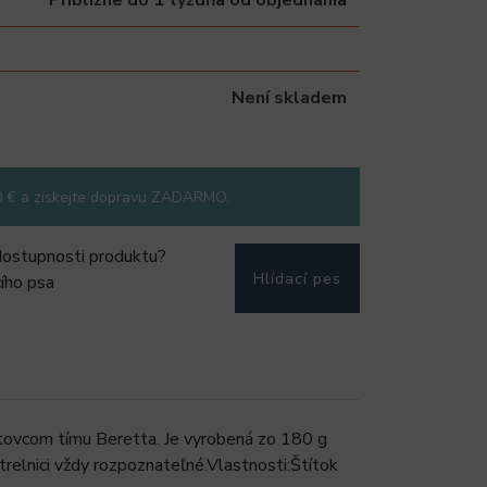
Není skladem
0 € a získejte dopravu ZADARMO.
dostupnosti produktu?
Hlídací pes
ího psa
tovcom tímu Beretta. Je vyrobená zo 180 g
trelnici vždy rozpoznateľné.Vlastnosti:Štítok