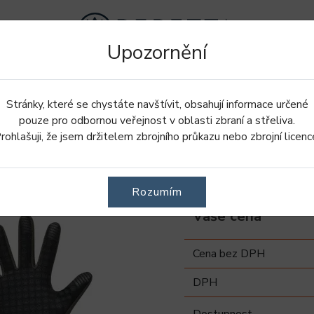
Upozornění
Doplnky
Oblečení
Obuv
Stránky, které se chystáte navštívit, obsahují informace určené
 Brown Bark
pouze pro odbornou veřejnost v oblasti zbraní a střeliva.
rohlašuji, že jsem držitelem zbrojního průkazu nebo zbrojní licenc
Polar rukav
Rozumím
Vaše cena
Cena bez DPH
DPH
Dostupnost