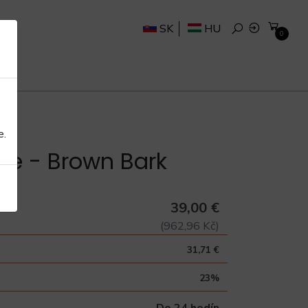
SK
HU
0
e.
ice - Brown Bark
39,00 €
(962,96 Kč)
31,71 €
23%
Do 24 hodín