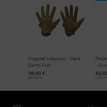
Original rukavice - Dark
Pola
Earth Flat
- Gr
39,00 €
55,0
(962,96 Kč)
(1358,03 