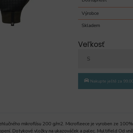
Výrobce
Skladem
Veľkosť
Nakupte ještě za 99,0
 nehlučného mikroflísu 200 g/m2. Microfleece je vyroben ze 1
opení. Dotykové vložky na ukazováček a palec. Multifield Od vněj