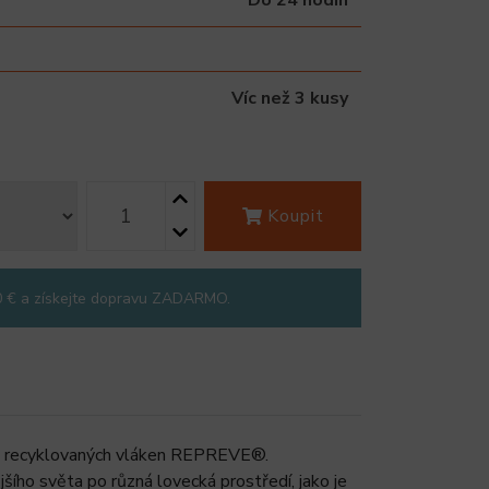
Víc než 3 kusy
Koupit
0 € a získejte dopravu ZADARMO.
00% recyklovaných vláken REPREVE®.
šího světa po různá lovecká prostředí, jako je