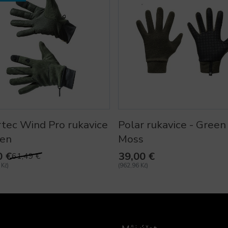
rtec Wind Pro rukavice
Polar rukavice - Green
een
Moss
0 €
39,00 €
61,49 €
Kč)
(962,96 Kč)