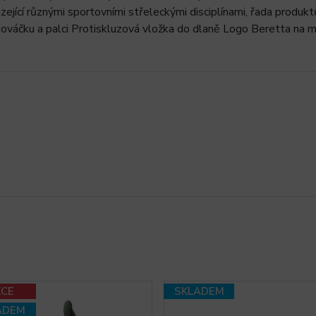
házející různými sportovními střeleckými disciplínami, řada produk
ováčku a palci Protiskluzová vložka do dlaně Logo Beretta na 
KCE
SKLADEM
ADEM