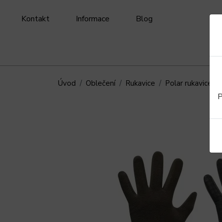
Kontakt
Informace
Blog
Úvod
Oblečení
Rukavice
Polar rukavice -
P