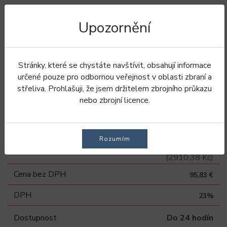
Upozornění
Úvod
Oblečení
Kalhoty
Pánské kalhoty
Letní kalhoty
BDU Field Kalhoty - Smoked Pearl
Stránky, které se chystáte navštívit, obsahují informace
určené pouze pro odbornou veřejnost v oblasti zbraní a
BDU Field Kalhoty -
střeliva. Prohlašuji, že jsem držitelem zbrojního průkazu
nebo zbrojní licence.
Smoked Pearl
Rozumím
117,87 €
Vaše cena
(2910,38 Kč)
Cena bez DPH
95,83 €
DPH
23%
Dostupnost
Do 24 hodín