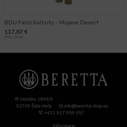
BDU Field Kalhoty - Mojave Desert
117,87 €
(2910,38 Kč)
Hollého 1854/9
92705 Šaľa-Veča
info@beretta-shop.eu
+421 917 955 557
Informace