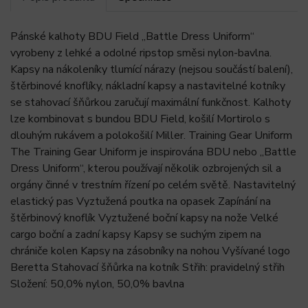
Pánské kalhoty BDU Field „Battle Dress Uniform“
vyrobeny z lehké a odolné ripstop směsi nylon-bavlna.
Kapsy na nákoleníky tlumící nárazy (nejsou součástí balení),
štěrbinové knoflíky, nákladní kapsy a nastavitelné kotníky
se stahovací šňůrkou zaručují maximální funkčnost. Kalhoty
lze kombinovat s bundou BDU Field, košilí Mortirolo s
dlouhým rukávem a polokošilí Miller. Training Gear Uniform
The Training Gear Uniform je inspirována BDU nebo „Battle
Dress Uniform“, kterou používají několik ozbrojených sil a
orgány činné v trestním řízení po celém světě. Nastavitelný
elastický pas Vyztužená poutka na opasek Zapínání na
štěrbinový knoflík Vyztužené boční kapsy na nože Velké
cargo boční a zadní kapsy Kapsy se suchým zipem na
chrániče kolen Kapsy na zásobníky na nohou Vyšívané logo
Beretta Stahovací šňůrka na kotník Střih: pravidelný střih
Složení: 50,0% nylon, 50,0% bavlna