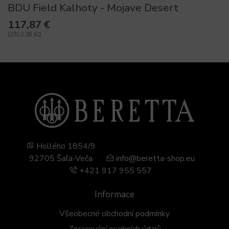
BDU Field Kalhoty - Mojave Desert
117,87 €
(2910,38 Kč)
Hollého 1854/9
92705 Šaľa-Veča
info@beretta-shop.eu
+421 917 955 557
Informace
Všeobecné obchodní podmínky
Zpracování osobních údajů