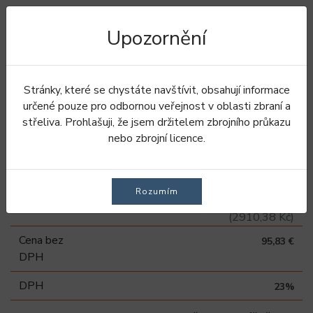
Upozornění
Úvod
Oblečení
Kalhoty
Pánské kalhoty
Letní kalhoty
BDU Field Kalhoty - Olive Drab
Stránky, které se chystáte navštívit, obsahují informace
určené pouze pro odbornou veřejnost v oblasti zbraní a
BDU Field Kalhoty - Olive
střeliva. Prohlašuji, že jsem držitelem zbrojního průkazu
nebo zbrojní licence.
Drab
Rozumím
117,87 €
Vaše cena
(2910,38 Kč)
Cena bez
95,83 €
DPH
DPH
23%