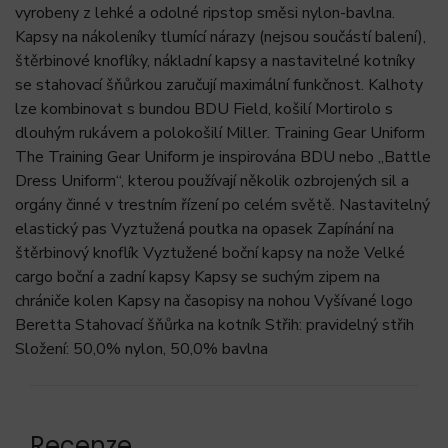
vyrobeny z lehké a odolné ripstop směsi nylon-bavlna.
Kapsy na nákoleníky tlumící nárazy (nejsou součástí balení),
štěrbinové knoflíky, nákladní kapsy a nastavitelné kotníky
se stahovací šňůrkou zaručují maximální funkčnost. Kalhoty
lze kombinovat s bundou BDU Field, košilí Mortirolo s
dlouhým rukávem a polokošilí Miller. Training Gear Uniform
The Training Gear Uniform je inspirována BDU nebo „Battle
Dress Uniform“, kterou používají několik ozbrojených sil a
orgány činné v trestním řízení po celém světě. Nastavitelný
elastický pas Vyztužená poutka na opasek Zapínání na
štěrbinový knoflík Vyztužené boční kapsy na nože Velké
cargo boční a zadní kapsy Kapsy se suchým zipem na
chrániče kolen Kapsy na časopisy na nohou Vyšívané logo
Beretta Stahovací šňůrka na kotník Střih: pravidelný střih
Složení: 50,0% nylon, 50,0% bavlna
Recenze