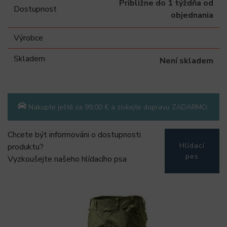
Približne do 1 týždňa od
Dostupnost
objednania
Výrobce
Skladem
Není skladem
Nakupte ještě za 99,00 € a získejte dopravu ZADARMO.
Chcete být informováni o dostupnosti
Hlídací
produktu?
pes
Vyzkoušejte našeho hlídacího psa