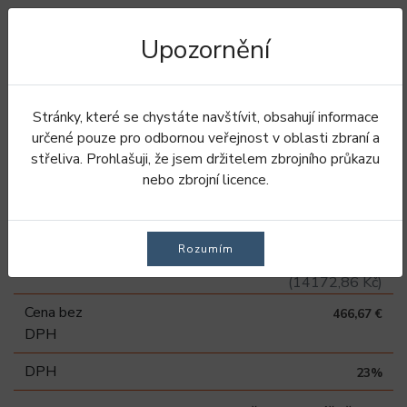
Upozornění
Úvod
Oblečení
Kabáty
Zimní kabáty
Bakhold/Silent kabát - Green Moss
Stránky, které se chystáte navštívit, obsahují informace
určené pouze pro odbornou veřejnost v oblasti zbraní a
Bakhold/Silent kabát -
střeliva. Prohlašuji, že jsem držitelem zbrojního průkazu
nebo zbrojní licence.
Green Moss
Rozumím
574,00 €
Vaše cena
(14172,86 Kč)
Cena bez
466,67 €
DPH
DPH
23%