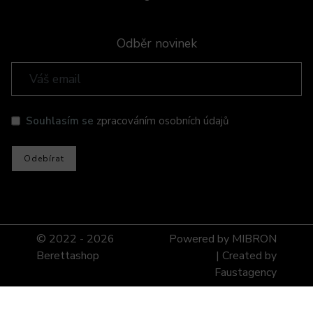
Odběr novinek
Souhlasím se
zpracováním osobních údajů
Odebírat
© 2022 -
2026
Powered by
MIBRON
Berettashop
| Created by
Faustagency