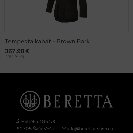
Tempesta kabát - Brown Bark
367,98 €
(9085,94 Kč)
Hollého 1854/9
92705 Šaľa-Veča
info@beretta-shop.eu