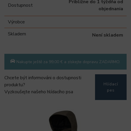
Približne do 1 týždňa od
Dostupnost
objednania
Výrobce
Skladem
Není skladem
Nakupte ještě za 99,00 € a získejte dopravu ZADARMO.
Chcete být informováni o dostupnosti
Hlídací
produktu?
pes
Vyzkoušejte našeho hlídacího psa